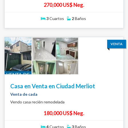
270,000 US$ Neg.
3
Cuartos
2
Baños
VENTA
Casa en Venta en Ciudad Merliot
Venta de cada
Vendo casa recién remodelada
180,000 US$ Neg.
4
Cuartos
3
Baños